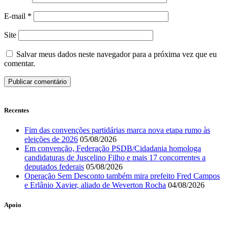
E-mail
*
Site
Salvar meus dados neste navegador para a próxima vez que eu
comentar.
Recentes
Fim das convenções partidárias marca nova etapa rumo às
eleições de 2026
05/08/2026
Em convenção, Federação PSDB/Cidadania homologa
candidaturas de Juscelino Filho e mais 17 concorrentes a
deputados federais
05/08/2026
Operação Sem Desconto também mira prefeito Fred Campos
e Erlânio Xavier, aliado de Weverton Rocha
04/08/2026
Apoio