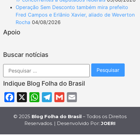
Operação Sem Desconto também mira prefeito
Fred Campos e Erlânio Xavier, aliado de Weverton
Rocha
04/08/2026
Apoio
Buscar notícias
Indique Blog Folha do Brasil
Facebook
X
WhatsApp
Telegram
Gmail
Email
© 2025
Blog Folha do Brasil
– Todos os Direitos
Reservados. | Desenvolvido Por:
JOERI