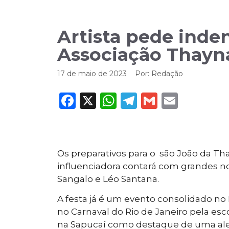
Artista pede inden
Associação Thayn
17 de maio de 2023
Por:
Redação
Facebook
X
WhatsApp
Telegram
Gmail
Email
Os preparativos para o são João da Tha
influenciadora contará com grandes n
Sangalo e Léo Santana.
A festa já é um evento consolidado n
no Carnaval do Rio de Janeiro pela esco
na Sapucaí como destaque de uma aleg