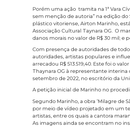
Porém uma ação tramita na 1ª Vara Cíve
sem menção de autoria” na edição do S
plástico vitoriense, Airton Marinho, e
Associação Cultural Taynara OG. O m
danos morais no valor de R$ 30 mil; e p
Com presença de autoridades de todo qu
autoridades, artistas populares e influ
arrecadou R$ 513.519,40. Este foi o va
Thaynara OG à representante interina d
setembro de 2022, no escritório da Unic
A petição inicial de Marinho no proce
Segundo Marinho, a obra ‘Milagre de Sã
por meio de vídeo projetado em um te
artistas, entre os quais a cantora mar
As imagens ainda se encontram no inst