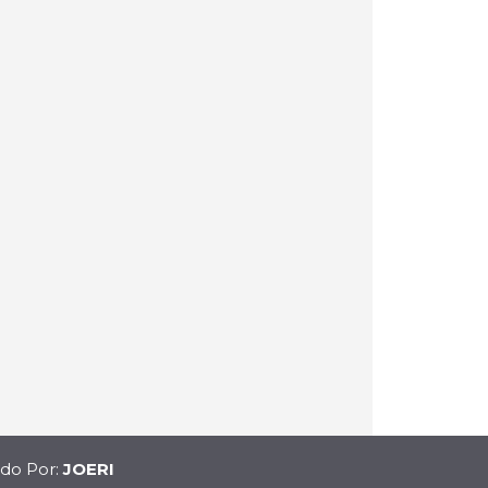
ido Por:
JOERI