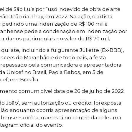
l de São Luís por “uso indevido de obra de arte
ão João da Thay, em 2022. Na ação, o artista
stá pedindo uma indenização de R$ 100 mil à
aranhense pede a condenação em indenização por
or danos patrimoniais no valor de R$ 70 mil.
ilate, incluindo a fulgurante Juliette (Ex-BBB),
encers do Maranhão e de todo país, a festa
lor repassado pela comunicadora e apresentadora
a Unicef no Brasil, Paola Babos, em 5 de
ef, em Brasília.
dimento comum cível data de 26 de julho de 2022.
o João’, sem autorização ou crédito, foi exposta
lão enquanto ocorria apresentação de alguns
anhense Fabrícia, que está no centro da celeuma.
agram oficial do evento.