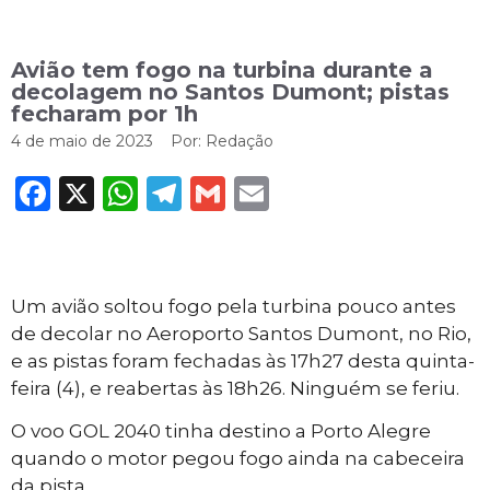
Avião tem fogo na turbina durante a
decolagem no Santos Dumont; pistas
fecharam por 1h
4 de maio de 2023
Por:
Redação
Facebook
X
WhatsApp
Telegram
Gmail
Email
Um avião soltou fogo pela turbina pouco antes
de decolar no Aeroporto Santos Dumont, no Rio,
e as pistas foram fechadas às 17h27 desta quinta-
feira (4), e reabertas às 18h26. Ninguém se feriu.
O voo GOL 2040 tinha destino a Porto Alegre
quando o motor pegou fogo ainda na cabeceira
da pista.