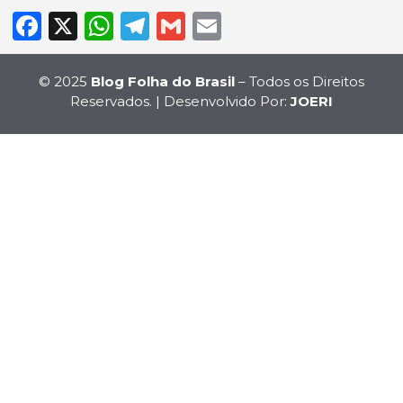
Facebook
X
WhatsApp
Telegram
Gmail
Email
© 2025
Blog Folha do Brasil
– Todos os Direitos
Reservados. | Desenvolvido Por:
JOERI