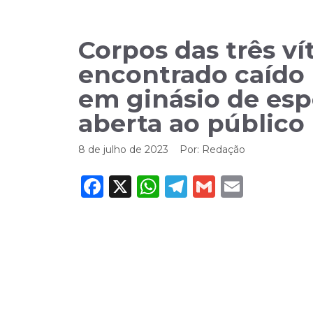
Corpos das três ví
encontrado caído 
em ginásio de esp
aberta ao público
8 de julho de 2023
Por:
Redação
Facebook
X
WhatsApp
Telegram
Gmail
Email