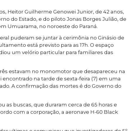
os, Heitor Guilherme Genowei Junior, de 42 anos,
rno do Estado, e do piloto Jonas Borges Julião, de
) em Umuarama, no noroeste do Paraná.
eral puderam se juntar à cerimônia no Ginásio de
ultamento está previsto para as 17h. O espaço
diou um velório particular para familiares das
 três estavam no monomotor que desapareceu na
i encontrado na tarde de sexta-feira (7) em uma
estado. A confirmação das mortes é do Governo do
ou as buscas, que duraram cerca de 65 horas e
cordo com a corporação, a aeronave H-60 Black
s das vítimas e comunicou que investigadores do 5º