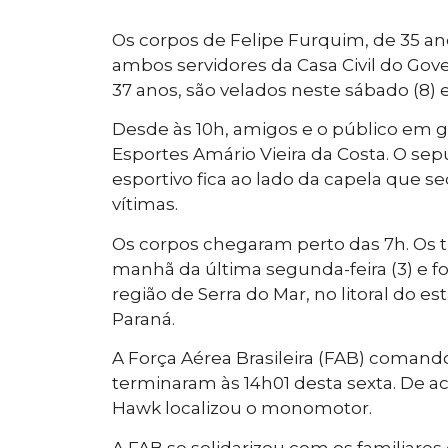
Os corpos de Felipe Furquim, de 35 an
ambos servidores da Casa Civil do Gove
37 anos, são velados neste sábado (8
Desde às 10h, amigos e o público em g
Esportes Amário Vieira da Costa. O sep
esportivo fica ao lado da capela que se
vítimas.
Os corpos chegaram perto das 7h. Os
manhã da última segunda-feira (3) e fo
região de Serra do Mar, no litoral do 
Paraná.
A Força Aérea Brasileira (FAB) comand
terminaram às 14h01 desta sexta. De a
Hawk localizou o monomotor.
A FAB se solidarizou com os familiare