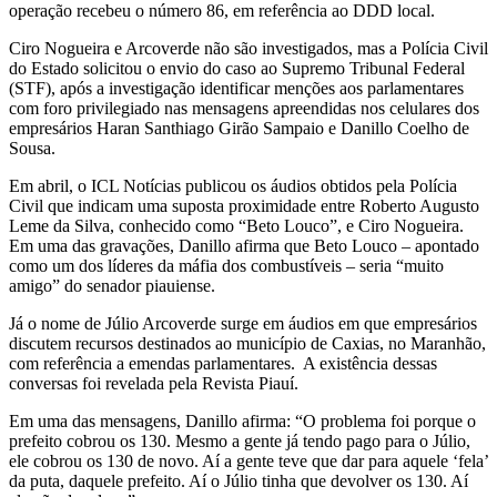
operação recebeu o número 86, em referência ao DDD local.
Ciro Nogueira e Arcoverde não são investigados, mas a Polícia Civil
do Estado solicitou o envio do caso ao Supremo Tribunal Federal
(STF), após a investigação identificar menções aos parlamentares
com foro privilegiado nas mensagens apreendidas nos celulares dos
empresários Haran Santhiago Girão Sampaio e Danillo Coelho de
Sousa.
Em abril, o ICL Notícias publicou os áudios obtidos pela Polícia
Civil que indicam uma suposta proximidade entre Roberto Augusto
Leme da Silva, conhecido como “Beto Louco”, e Ciro Nogueira.
Em uma das gravações, Danillo afirma que Beto Louco – apontado
como um dos líderes da máfia dos combustíveis – seria “muito
amigo” do senador piauiense.
Já o nome de Júlio Arcoverde surge em áudios em que empresários
discutem recursos destinados ao município de Caxias, no Maranhão,
com referência a emendas parlamentares. A existência dessas
conversas foi revelada pela Revista Piauí.
Em uma das mensagens, Danillo afirma: “O problema foi porque o
prefeito cobrou os 130. Mesmo a gente já tendo pago para o Júlio,
ele cobrou os 130 de novo. Aí a gente teve que dar para aquele ‘fela’
da puta, daquele prefeito. Aí o Júlio tinha que devolver os 130. Aí