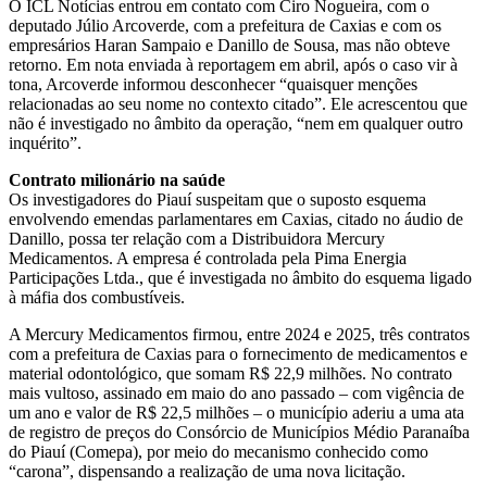
O ICL Notícias entrou em contato com Ciro Nogueira, com o
deputado Júlio Arcoverde, com a prefeitura de Caxias e com os
empresários Haran Sampaio e Danillo de Sousa, mas não obteve
retorno. Em nota enviada à reportagem em abril, após o caso vir à
tona, Arcoverde informou desconhecer “quaisquer menções
relacionadas ao seu nome no contexto citado”. Ele acrescentou que
não é investigado no âmbito da operação, “nem em qualquer outro
inquérito”.
Contrato milionário na saúde
Os investigadores do Piauí suspeitam que o suposto esquema
envolvendo emendas parlamentares em Caxias, citado no áudio de
Danillo, possa ter relação com a Distribuidora Mercury
Medicamentos. A empresa é controlada pela Pima Energia
Participações Ltda., que é investigada no âmbito do esquema ligado
à máfia dos combustíveis.
A Mercury Medicamentos firmou, entre 2024 e 2025, três contratos
com a prefeitura de Caxias para o fornecimento de medicamentos e
material odontológico, que somam R$ 22,9 milhões. No contrato
mais vultoso, assinado em maio do ano passado – com vigência de
um ano e valor de R$ 22,5 milhões – o município aderiu a uma ata
de registro de preços do Consórcio de Municípios Médio Paranaíba
do Piauí (Comepa), por meio do mecanismo conhecido como
“carona”, dispensando a realização de uma nova licitação.