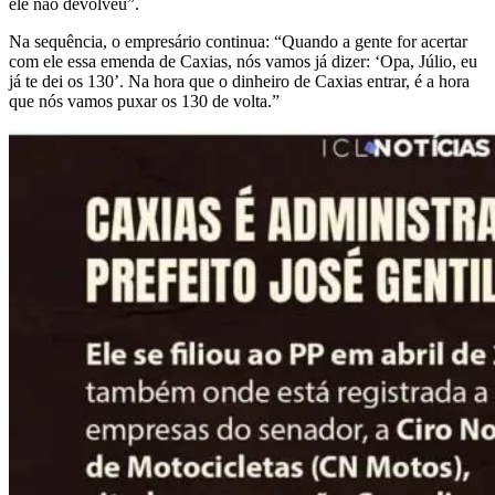
ele não devolveu”.
Na sequência, o empresário continua: “Quando a gente for acertar
com ele essa emenda de Caxias, nós vamos já dizer: ‘Opa, Júlio, eu
já te dei os 130’. Na hora que o dinheiro de Caxias entrar, é a hora
que nós vamos puxar os 130 de volta.”