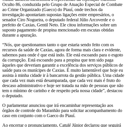
Oculto 86, conduzida pelo Grupo de Atuação Especial de Combate
ao Crime Organizado (Gaeco) do Piauí, onde trechos da
investigação apontariam supostas ligações entre empresários, o
senador Ciro Nogueira, o deputado federal Júlio Arcoverde e o
prefeito de Caxias, Gentil Neto. Ele citou informações sobre um
suposto pagamento de propina mencionado em escutas obtidas
durante a apuração.
“Nós, que questionamos tanto o que estaria sendo feito com os
recursos da saúde de Caxias, agora de forma mais clara e evidente,
sabemos para onde é que está indo. Ele está escoando para o esgoto
da corrupção. Está escoando para a propina que tem sido paga
àqueles que deveriam garantir a excelência dos serviços públicos de
saúde para os munícipes de Caxias. É muito lamentável que hoje eu
assista à minha cidade ir à bancarrota da gestão pública. Uma cidade
que cada vez mais está desamparada, que cada vez mais é fruto do
descaso administrativo e hoje ser tratada na mão de pessoas que não
tem o mínimo de carinho e de respeito pela nossa cidade”, destacou
o deputado.
O parlamentar anunciou que irá encaminhar representação aos
órgãos de controle do Maranhão para solicitar acompanhamento do
caso em conjunto com o Gaeco do Piauí.
Ao encerrar o pronunciamento, Catulé Júnior declarou que seguirá