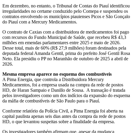
Em dezembro, no entanto, o Tribunal de Contas do Piauí identificou
irregularidades no certame conduzido pelo Comepa e suspendeu os
contratos envolvendo os municípios piauienses Picos e São Gonçalo
do Piauí com a Mercury Medicamentos.
O contrato de Caxias com a distribuidora de medicamentos foi pago
com recursos do Fundo Municipal de Saúde, que recebeu R$ 43,3
milhões em emendas parlamentares entre 2025 e maio de 2026.
Desse total, mais de 60% (R$ 27,9 milhões) foram destinados pela
deputada federal Amanda Gentil, prima do prefeito José Gentil Rosa
Neto. Ela presidiu o PP no Maranhão de outubro de 2025 a abril de
2026.
Mesma empresa aparece no esquema dos combustíveis
A Pima Energia, que controla a Distribuidora Mercury
Medicamentos, foi a empresa usada na compra da rede de postos
HD, de Haran Sampaio e Danillo de Sousa. A transação é tratada
pelos investigadores como um dos indícios da expansão do esquema
da máfia de combustíveis de São Paulo para o Piauí.
Conforme relatório da Polícia Civil, a Pima Energia foi aberta na
capital paulista apenas seis dias antes da compra da rede de postos
HD, o que levantou suspeitas sobre a finalidade da empresa.
Os investigadores também afirmam que, apesar da mudança