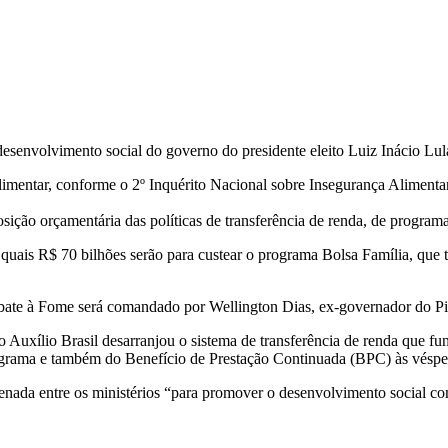
 desenvolvimento social do governo do presidente eleito Luiz Inácio Lul
limentar, conforme o 2º Inquérito Nacional sobre Insegurança Aliment
ção orçamentária das políticas de transferência de renda, de programas 
 quais R$ 70 bilhões serão para custear o programa Bolsa Família, que 
bate à Fome será comandado por Wellington Dias, ex-governador do Pi
Auxílio Brasil desarranjou o sistema de transferência de renda que f
grama e também do Benefício de Prestação Continuada (BPC) às vésper
nada entre os ministérios “para promover o desenvolvimento social co