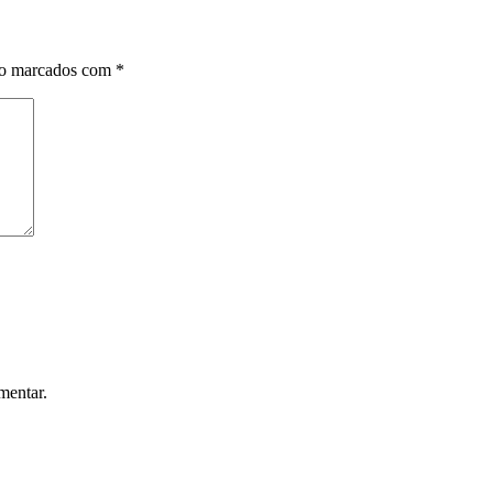
ão marcados com
*
mentar.