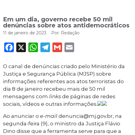
Em um dia, governo recebe 50 mil
denúncias sobre atos antidemocráticos
11 de janeiro de 2023
Por:
Redação
Facebook
X
WhatsApp
Telegram
Gmail
Email
O canal de denúncias criado pelo Ministério da
Justiça e Segurança Pública (MJSP) sobre
informações referentes aos atos terroristas do
dia 8 de janeiro recebeu mais de 50 mil
mensagens com
links
de páginas de redes
sociais, vídeos e outras informações.
Ao anunciar o
e-mail
denuncia@mj.gov.br, na
segunda-feira (9), o ministro da Justiça Flávio
Dino disse que a ferramenta serve para que a