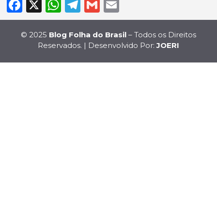
Facebook
X
WhatsApp
Telegram
Gmail
Email
© 2025
Blog Folha do Brasil
– Todos os Direitos
Reservados. | Desenvolvido Por:
JOERI