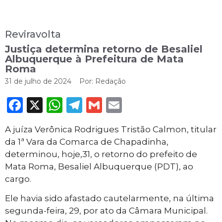
Reviravolta
Justiça determina retorno de Besaliel
Albuquerque à Prefeitura de Mata
Roma
31 de julho de 2024
Por:
Redação
Facebook
X
WhatsApp
Telegram
Gmail
Email
A juíza Verônica Rodrigues Tristão Calmon, titular
da 1ª Vara da Comarca de Chapadinha,
determinou, hoje,31, o retorno do prefeito de
Mata Roma, Besaliel Albuquerque (PDT), ao
cargo.
Ele havia sido afastado cautelarmente, na última
segunda-feira, 29, por ato da Câmara Municipal.