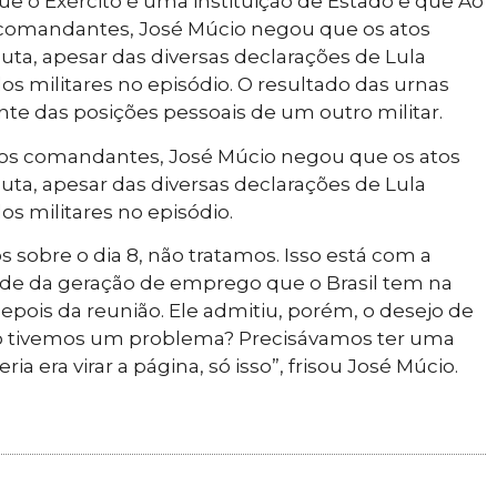
ue o Exército é uma instituição de Estado e que Ao
s comandantes, José Múcio negou que os atos
uta, apesar das diversas declarações de Lula
s militares no episódio. O resultado das urnas
e das posições pessoais de um outro militar.
m os comandantes, José Múcio negou que os atos
uta, apesar das diversas declarações de Lula
s militares no episódio.
sobre o dia 8, não tratamos. Isso está com a
ade da geração de emprego que o Brasil tem na
depois da reunião. Ele admitiu, porém, o desejo de
ão tivemos um problema? Precisávamos ter uma
ia era virar a página, só isso”, frisou José Múcio.