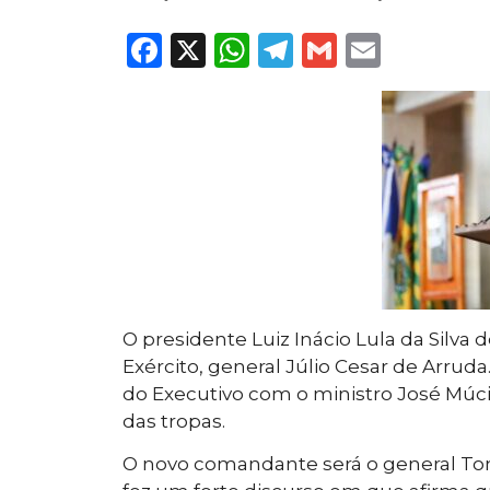
Facebook
X
WhatsApp
Telegram
Gmail
Email
O presidente Luiz Inácio Lula da Silva
Exército, general Júlio Cesar de Arrud
do Executivo com o ministro José Múc
das tropas.
O novo comandante será o general Tomás