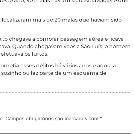
deste ano, 90 malas haviam sido extraviadas e que
is localizaram mais de 20 malas que haviam sido
ito chegava a comprar passagem aérea e ficava
cava. Quando chegavam voos a São Luís, o homem
efetuava os furtos.
ometia esses delitos há vários anos e agora a
ia sozinho ou faz parte de um esquema de
o.
Campos obrigatórios são marcados com
*