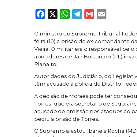
Facebook
X
WhatsApp
Telegram
Gmail
Email
O ministro do Supremo Tribunal Feder
feira (10) a prisão do ex-comandante da
Vieira. O militar era o responsável p
apoiadores de Jair Bolsonaro (PL) inva
Planalto.
Autoridades do Judiciário, do Legislati
têm acusado a polícia do Distrito Fede
A decisão de Moraes pode ter consequ
Torres, que era secretário de Seguranç
acusado de omissão nos ataques ao pa
pediu a prisão de Torres.
O Supremo afastou Ibaneis Rocha (MD