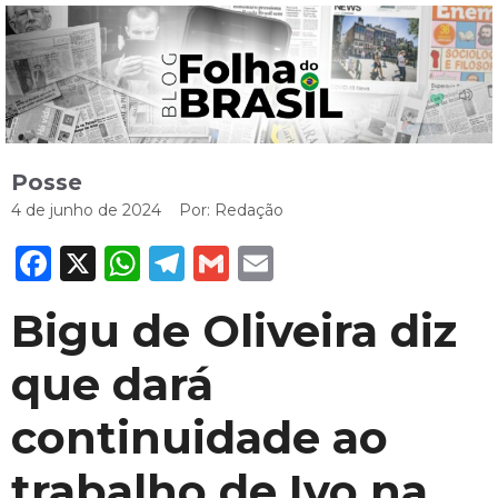
Posse
4 de junho de 2024
Por:
Redação
Facebook
X
WhatsApp
Telegram
Gmail
Email
Bigu de Oliveira diz
que dará
continuidade ao
trabalho de Ivo na