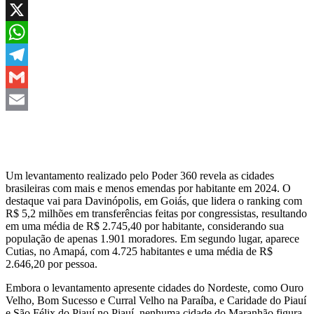
Facebook
X
WhatsApp
Telegram
Gmail
Email
Um levantamento realizado pelo Poder 360 revela as cidades
brasileiras com mais e menos emendas por habitante em 2024. O
destaque vai para Davinópolis, em Goiás, que lidera o ranking com
R$ 5,2 milhões em transferências feitas por congressistas, resultando
em uma média de R$ 2.745,40 por habitante, considerando sua
população de apenas 1.901 moradores. Em segundo lugar, aparece
Cutias, no Amapá, com 4.725 habitantes e uma média de R$
2.646,20 por pessoa.
Embora o levantamento apresente cidades do Nordeste, como Ouro
Velho, Bom Sucesso e Curral Velho na Paraíba, e Caridade do Piauí
e São Félix do Piauí no Piauí, nenhuma cidade do Maranhão figura