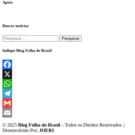
Apoio
Buscar notícias
Pesquisar
por:
Indique Blog Folha do Brasil
Facebook
X
WhatsApp
Telegram
Gmail
Email
© 2025
Blog Folha do Brasil
– Todos os Direitos Reservados. |
Desenvolvido Por:
JOERI